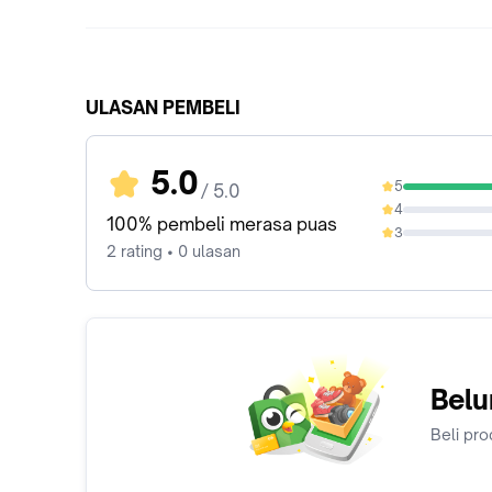
ULASAN PEMBELI
5.0
5
/ 5.0
100%
4
0%
100% pembeli merasa puas
3
0%
2 rating • 0 ulasan
Belu
Beli pro