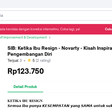
ada kendala dengan koneksi internetmu. Coba lagi, ya!
Coba
Detail Produk
Ulasan
Rekomendasi
elf Improvement & Development
SIB: Ketika Ibu Resign - Novarty - Kisah Ins
SIB: Ketika Ibu Resign - Novarty - Kisah Inspira
Pengembangan Diri
bintang
Terjual
3
•
5
(
2
rating)
Rp123.750
Detail Produk
𝐊𝐄𝐓𝐈𝐊𝐀 𝐈𝐁𝐔 𝐑𝐄𝐒𝐈𝐆𝐍
𝙎𝙚𝙢𝙪𝙖 𝙞𝙗𝙪 𝙥𝙪𝙣𝙮𝙖 𝙆𝙀𝙎𝙀𝙈𝙋𝘼𝙏𝘼𝙉 𝙮𝙖𝙣𝙜 𝙎𝘼𝙈𝘼 𝙪𝙣𝙩𝙪𝙠 𝙨𝙪𝙠