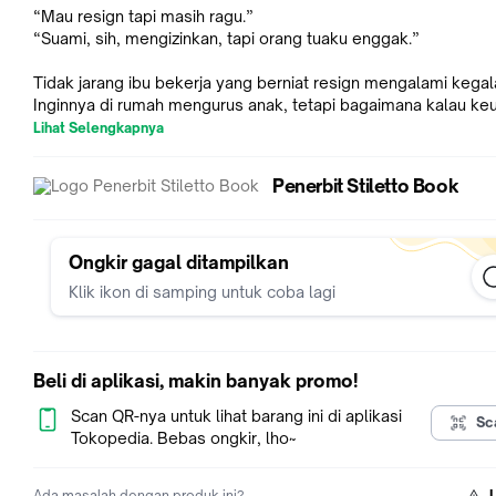
“Mau resign tapi masih ragu.”
“Suami, sih, mengizinkan, tapi orang tuaku enggak.”
Tidak jarang ibu bekerja yang berniat resign mengalami kegal
Inginnya di rumah mengurus anak, tetapi bagaimana kalau ke
keluarga terancam? Belum lagi pandangan orang lain yang pa
Lihat Selengkapnya
menyayangkan, “Masak sarjana jadi ibu rumah tangga? Padah
kemarin sudah punya pekerjaan bagus, malah ditinggal.”
Penerbit Stiletto Book
Ibu berhak memilih.
Buku KETIKA IBU RESIGN akan memandu Ibu untuk
mempertimbangkan secara matang rencana resign dan
Ongkir gagal ditampilkan
mempersiapkan kehidupan setelah resign.
Klik ikon di samping untuk coba lagi
Memilih berhenti bekerja tidak boleh hanya mengandalkan pe
tetapi juga mengutamakan logika agar tidak berujung sesal.
Beli di aplikasi, makin banyak promo!
Apa pun pilihan Ibu, ingin tetap bekerja atau menjadi ibu ruma
tangga, keduanya sama-sama baik dan bisa sukses dengan ja
Scan QR-nya untuk lihat barang ini di aplikasi
Sc
masing-masing.
Tokopedia. Bebas ongkir, lho~
Penulis: Novarty
Ada masalah dengan produk ini?