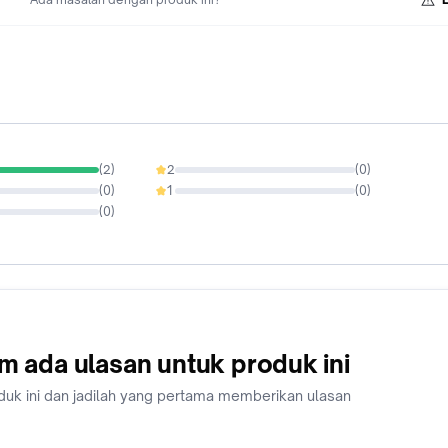
ISBN: 978-623-409-220-2
Tanggal Terbit: Desember 2022
Jumlah Halaman: 290
Genre: Nonfiksi - Pengembangan Diri
Dimensi: 14 x 20 cm
(
2
)
2
(
0
)
0%
(
0
)
1
(
0
)
0%
(
0
)
m ada ulasan untuk produk ini
duk ini dan jadilah yang pertama memberikan ulasan