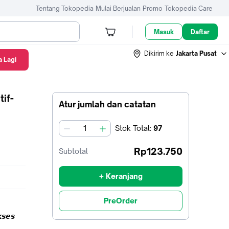
Tentang Tokopedia
Mulai Berjualan
Promo
Tokopedia Care
Masuk
Daftar
Dikirim ke
Jakarta Pusat
 Lagi
piratif- Pengembangan Diri
tif-
Atur jumlah dan catatan
Stok
Total
:
97
jumlah
Rp123.750
Subtotal
+ Keranjang
PreOrder
𝙨𝙚𝙨