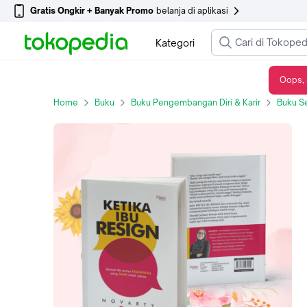
Gratis Ongkir + Banyak Promo
belanja di aplikasi
Kategori
Oops, 
SIB: Ketika Ibu Resign - Novarty - Kisah Inspiratif- Pengembangan Diri
Home
Buku
Buku Pengembangan Diri & Karir
Buku S