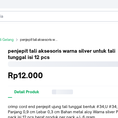
li Gelang
penjepit tali aksesoris warna silver untuk tali tunggal isi 12 pcs
penjepit tali aksesoris warna silver untuk tali
tunggal isi 12 pcs
Rp12.000
Detail Produk
crimp cord end penjepit ujung tali tunggal bentuk #34;U #34;
Panjang 0,9 cm Lebar 0,3 cm Bahan metal aloy Warna silver 
pack isi 12 pcs berat produk per pack +/- 6 gram