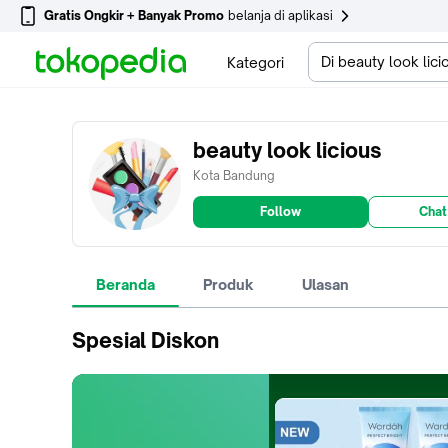
Gratis Ongkir + Banyak Promo
belanja di aplikasi
Di beauty look lici
Kategori
beauty look licious
Kota Bandung
Follow
Chat
Beranda
Produk
Ulasan
Spesial Diskon