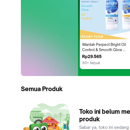
Wardah Perpect Bright Oil 
Control & Smooth Glow 
100ml / Facial Wash /
Rp29.565
30+ terjual
Semua Produk
Toko ini belum me
produk
Sabar ya, toko ini sedang