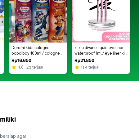
Doremi kids cologne 
xi xiu divane liquid eyeliner 
boboiboy 100ml / cologne 
waterproof 1ml / eye liner xi 
Doremi / cologne anak
xiu
Rp16.650
Rp21.850
4.8
23 terjual
1
4 terjual
miliki
 bersiap agar