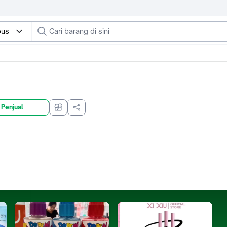
ous
 Penjual