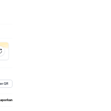
AKAR)
an QR
Laporkan