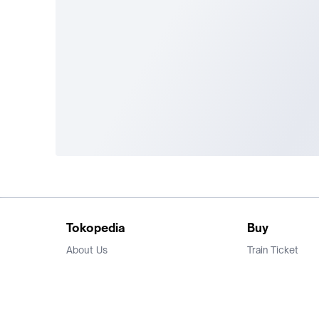
Tokopedia
Buy
About Us
Train Ticket
Career
Flight Ticket
Blog
Ticket Events
Tokopedia Salam
Hotlist