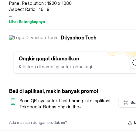
Panel Resolution : 1920 x 1080
Aspect Ratio : 16 : 9
Brightness (cd/) : 300
Lihat Selengkapnya
Refresh Rate(hz) : 100Hz
Response Time (ms) : 1ms (MPRT) / 4ms (GTG)
Dityashop Tech
Connectivity :
1x HDMI (1.4b)
1x D-Sub (VGA)
Ongkir gagal ditampilkan
Audio port :1x Headphone-out
Klik ikon di samping untuk coba lagi
Speaker : Yes
VESA mounting (mm) : 100 x 100 mm
BARANG ORI & GARANSI RESMI (TIDAK CACAT FISIK / TERB
Beli di aplikasi, makin banyak promo!
GARANSI HANYA UNIT ONLY
Scan QR-nya untuk lihat barang ini di aplikasi
Sc
Tokopedia. Bebas ongkir, lho~
Ada masalah dengan produk ini?