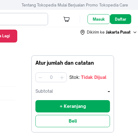
Tentang Tokopedia
Mulai Berjualan
Promo
Tokopedia Care
Masuk
Daftar
Dikirim ke
Jakarta Pusat
 Lagi
Atur jumlah dan catatan
Stok
:
Tidak Dijual
jumlah
-
Subtotal
+ Keranjang
Beli