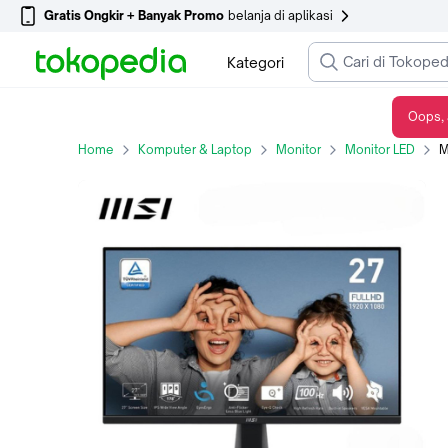
Gratis Ongkir + Banyak Promo
belanja di aplikasi
Kategori
Oops, 
MONITOR MSI PRO MP275 27" IPS 100Hz FHD
Home
Komputer & Laptop
Monitor
Monitor LED
M