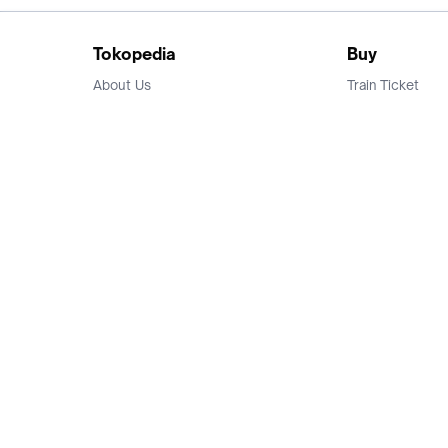
Tokopedia
Buy
About Us
Train Ticket
Career
Flight Ticket
Blog
Ticket Events
Tokopedia Salam
Hotlist
Hotel
Category
Bridestory
Sell
Parentstory
Seller Center
Tokopedia Dictionary
Mitra Toppers
Mall
Register Mall
Tokopedia Apps
Billing & Top up
Deals Tokopedia
Finance