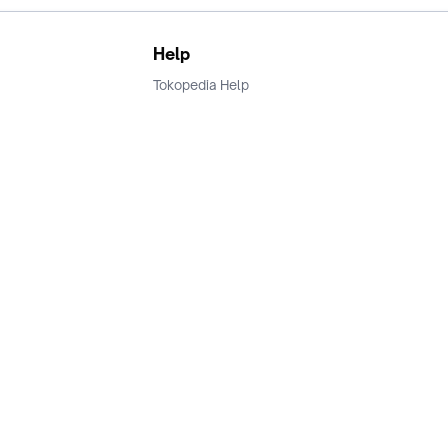
Help
Tokopedia Help
Terms and Condition
Privacy
Keamanan & Privasi
Ikuti Kami