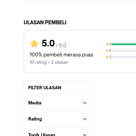
ULASAN PEMBELI
5.0
5
/ 5.0
100%
4
0%
100% pembeli merasa puas
3
0%
10 rating • 2 ulasan
FILTER ULASAN
Media
Rating
Topik Ulasan