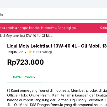
ada kendala dengan koneksi internetmu. Coba lagi, ya!
Coba
Detail Produk
Ulasan
Rekomendasi
iqui Moly Leichtlauf 10W-40 4L - Oli Mobil 1318
Liqui Moly Leichtlauf 10W-40 4L - Oli Mobil 13
bintang
Terjual
22
•
5
(
10
rating)
Rp723.800
Detail Produk
( ) Kami pemegang lisensi di Indonesia. Membeli produk di Liqui Moly
Official (Toko Online Resmi) Kami terjamin keaslian dan kualit
karena di import langsung dari Jerman. Liqui Moly Leichtlauf 10W-40
4L - Oli Mobil 1318 Dengan formula yang disempurnakan untuk usia