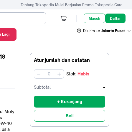
Tentang Tokopedia
Mulai Berjualan
Promo
Tokopedia Care
Masuk
Daftar
Dikirim ke
Jakarta Pusat
 Lagi
18
Atur jumlah dan catatan
Stok
:
Habis
jumlah
-
Subtotal
+ Keranjang
Beli
as