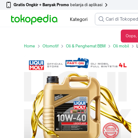
Gratis Ongkir + Banyak Promo
belanja di aplikasi
Kategori
Oops, 
Liqui Moly Leichtlauf 10W-40 4L - Oli Mobil 1318
Home
Otomotif
Oli & Penghemat BBM
Oli mobil
L