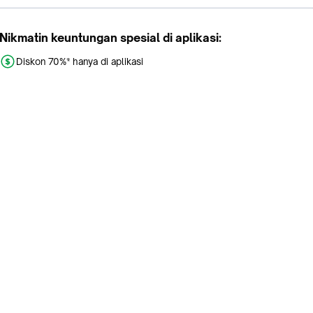
Nikmatin keuntungan spesial di aplikasi:
Diskon 70%* hanya di aplikasi
Promo khusus aplikasi
Gratis Ongkir tiap hari
Buka aplikasi dengan scan QR atau klik tombol:
Pelajari Selengkapnya