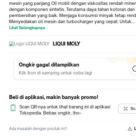
mesin yang panjang Oli mobil dengan viskositas rendah miner
dengan komponen sintetis. Terutama daya tahan kotoran dan
pembersihan yang baik. Menjaga konsumsi minyak tetap rend
Menyediakan oli mesin dan turbocharger yang cepat. Untuk
kendaraan dengan teknologi mesin yang sudah teruji dan diuji
Lihat Selengkapnya
Buatan : 100% Original Germany Isi : 4 Liter Tipe Oli : Mineral Based
Rekomendasi : API SL MB-Approval 229.1/229.3 VW 501.01/5
LIQUI MOLY
Peugoet Citroen (PSA) B71 2294 Renault RN 0700/0710 CATATAN:
FREE Sticker/Gantungan Kunci Tanpa Minimal Pembelian ( ) Pesanan
masuk sampai pkl 16.30 WIB diproses dan dikirim dihari yan
pada hari operasional toko SENIN-JUMAT ( // ). Pembeli LUAR PULAU
Ongkir gagal ditampilkan
JAWA pakai Sicepat Halu (ekonomi) atau JNE Trucking.
Klik ikon di samping untuk coba lagi
Beli di aplikasi, makin banyak promo!
Scan QR-nya untuk lihat barang ini di aplikasi
Sc
Tokopedia. Bebas ongkir, lho~
Ada masalah dengan produk ini?