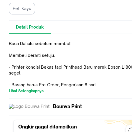
Peti Kayu
Detail Produk
Baca Dahulu sebelum membeli
Membeli berarti setuju.
- Printer kondisi Bekas tapi Printhead Baru merek Epson L18
segel.
- Barang harus Pre-Order, Pengerjaan 6 hari.
Lihat Selengkapnya
- Harga 13.500.000 dapat tinta 1 set merek Vator Premium, Pe
25 lembar dan powder 100gr.
Bounva Print
- Harga 13.200.000 TANPA tinta, TANPA pet film dan TANPA p
- Printhead Original L1800, bukan Printhead L800.
Ongkir gagal ditampilkan