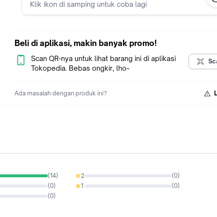
Klik ikon di samping untuk coba lagi
- Vacum Pet Film sudah ada pengatur
- Sudah pakai Modul Roll to Roll untuk Pet Film Roll bisa print
3 meter.
Beli di aplikasi, makin banyak promo!
- Software AcroRip 10.3 (one phase)
Scan QR-nya untuk lihat barang ini di aplikasi
Sc
Tokopedia. Bebas ongkir, lho~
Garansi 6 bulan (tidak termasuk Head Print dan Motherboard)
Ada masalah dengan produk ini?
Training dibimbing sampai bisa.
=========== Google Maps : Vallen Digital Print
=========== Youtube : Vallen Digital Print
=========== Website : VallenDigitalPrint.com
WA : 085779304831
(
14
)
2
(
0
)
0%
(
0
)
1
(
0
)
0%
(
0
)