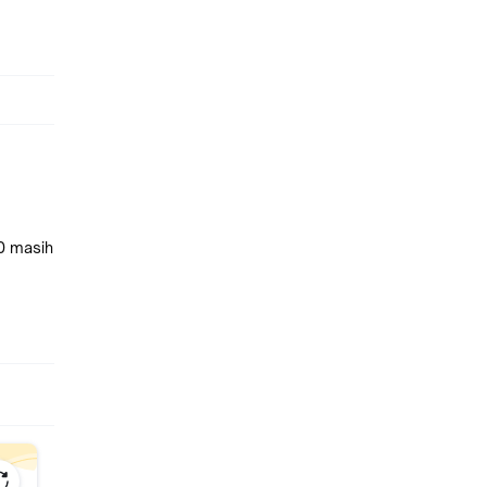
00 masih
t Film
owder.