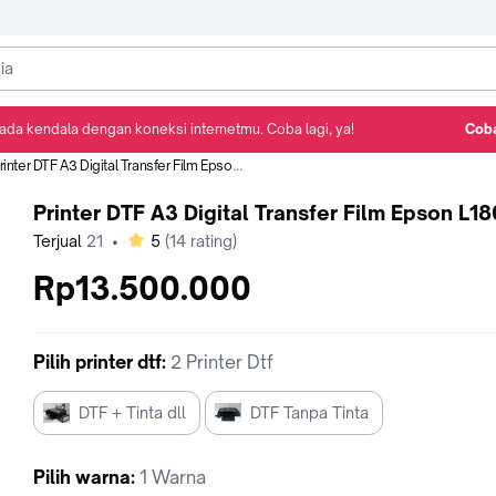
ada kendala dengan koneksi internetmu. Coba lagi, ya!
Coba
Detail Produk
Ulasan
Rekomendasi
rinter DTF A3 Digital Transfer Film Epson L1800
Printer DTF A3 Digital Transfer Film Epson L1
bintang
Terjual
21
•
5
(
14
rating)
Rp13.500.000
Pilih
printer dtf
:
2 Printer Dtf
DTF + Tinta dll
DTF Tanpa Tinta
Pilih
warna
:
1 Warna