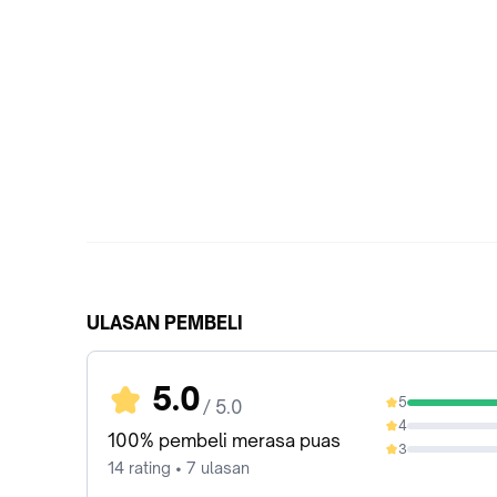
ULASAN PEMBELI
5.0
5
/ 5.0
100%
4
0%
100% pembeli merasa puas
3
0%
14 rating • 7 ulasan