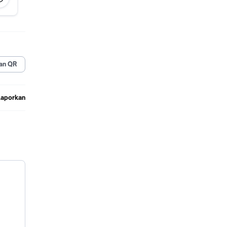
 hingga
an QR
.
Laporkan