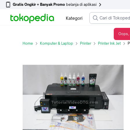
Gratis Ongkir + Banyak Promo
belanja di aplikasi
Kategori
Oops, 
Printer DTF A3 Digital Transfer Film Epson L1800
Home
Komputer & Laptop
Printer
Printer Ink Jet
P