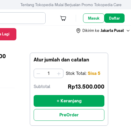
Tentang Tokopedia
Mulai Berjualan
Promo
Tokopedia Care
Masuk
Daftar
Dikirim ke
Jakarta Pusat
 Lagi
800
Atur jumlah dan catatan
Stok
Total
:
Sisa
5
jumlah
Rp13.500.000
Subtotal
+ Keranjang
PreOrder